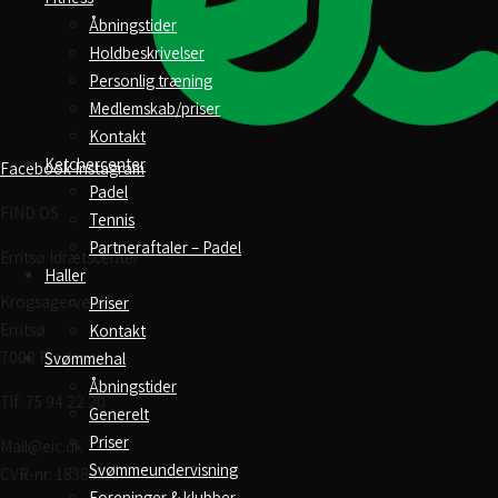
Åbningstider
Holdbeskrivelser
Personlig træning
Medlemskab/priser
Kontakt
Ketchercenter
Facebook
Instagram
Padel
FIND OS
Tennis
Partneraftaler – Padel
Erritsø Idrætscenter
Haller
Krogsagervej 40
Priser
Erritsø
Kontakt
7000 Fredericia
Svømmehal
Åbningstider
Tlf: 75 94 22 20
Generelt
Priser
Mail@eic.dk
Svømmeundervisning
CVR-nr: 18383535
Foreninger & klubber