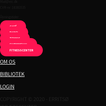
Mail@eic.dk
CVR-nr: 18383535
Åbningstider
CAFÉ
PADEL
TENNIS
SVØMMEHAL
FITNESSCENTER
OM OS
BIBLIOTEK
LOGIN
COPYRIGHT © 2020 - ERRITSØ