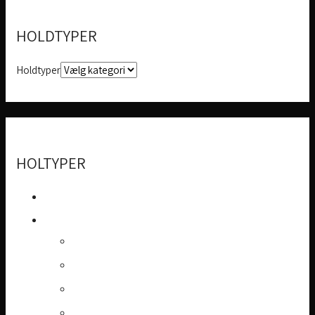
HOLDTYPER
Holdtyper
HOLTYPER
Forside
Fitness
Åbningstider
Holdbeskrivelser
Personlig træning
Medlemskab/priser