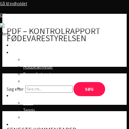
Gå til indholdet
EIC
PDF – KONTROLRAPPORT
Menu
FØDEVARESTYRELSEN
Forside
Fitness
Åbningstider
Holdbeskrivelser
Personlig træning
Medlemskab/priser
Kontakt
Søg efter:
Ketchercenter
Padel
Tennis
Partneraftaler – Padel
Haller