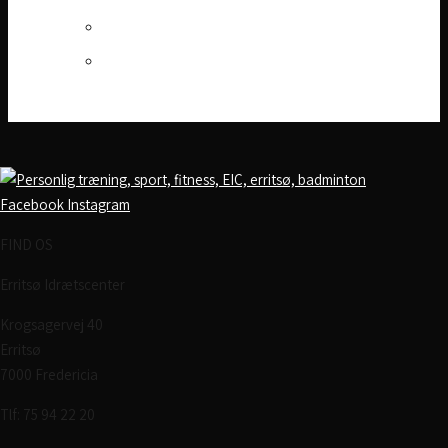
Job
Bibliotek
Facebook
Instagram
FIND OS
Erritsø Idrætscenter
Krogsagervej 40
Erritsø
7000 Fredericia
Tlf: 75 94 22 20