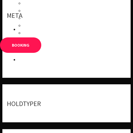
Kontakt
Kontakt – Bestyrelse
META
Klubber/foreninger
Job
Log ind
Bibliotek
Indlægsfeed
BOOKING
Kommentarfeed
WordPress.org
HOLDTYPER