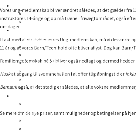
Haller
Vores ung-medlemskab bliver ændret således, at det gælder fra 12
Priser
instruktører. 14-årige og op må træne i frivægtområdet, også efter
Kontakt
onsdagen.
Svømmehal
Åbningstider
I takt med at vi udvider vores Ung-medlemskab, må vi desværre o
Generelt
11 år og at vores Barn/Teen-hold ofte bliver aflyst. Dog kan Barn
Priser
Familiemedlemskab på 5+ bliver også nedlagt og dermed hedder v
Svømmeundervisning
Foreninger & klubber
Husk
at adgang til svømmehallen i al offentlig åbningstid er
inklu
Baderegler
Bemærk
også, at det stadig er således, at alle voksne medlemmer
Kontakt
Café
Åbningstider
Fester
Se mere om de nye priser, samt muligheder og betingelser på h
Børnefødselsdag
Menukort