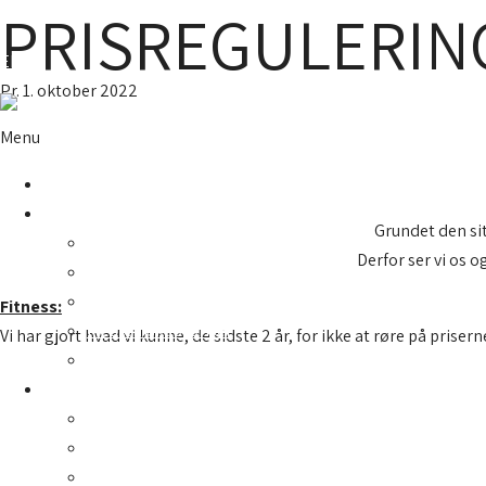
PRISREGULERIN
Gå til indholdet
EIC
Pr. 1. oktober 2022
Menu
Forside
Fitness
Grundet den sit
Åbningstider
Derfor ser vi os o
Holdbeskrivelser
Personlig træning
Fitness:
Medlemskab/priser
Vi har gjort hvad vi kunne, de sidste 2 år, for ikke at røre på prise
Kontakt
Ketchercenter
Padel
Tennis
Partneraftaler – Padel