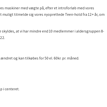
ores maskiner med vægte på, efter et introforløb med vores
st muligt tilmelde sig vores nyoprettede Teen-hold fra 12+ år, om
 skyldes, at vi har mindre end 10 medlemmer i aldersgruppen 8-
022.
ændret og kan tilkøbes for 50 el. 60kr. pr. måned.
p i centeret.