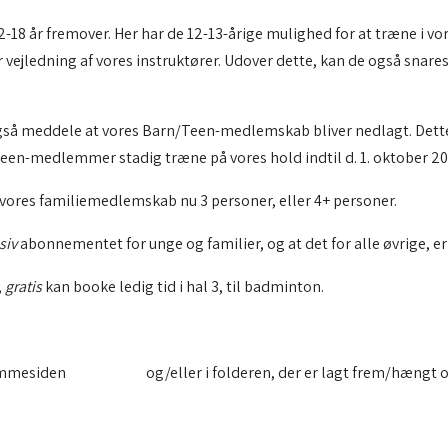
-18 år fremover. Her har de 12-13-årige mulighed for at træne i v
 vejledning af vores instruktører. Udover dette, kan de også snare
gså meddele at vores Barn/Teen-medlemskab bliver nedlagt. Dette
/Teen-medlemmer stadig træne på vores hold indtil d. 1. oktober 2
ores familiemedlemskab nu 3 personer, eller 4+ personer.
siv
abonnementet for unge og familier, og at det for alle øvrige, er 
,
gratis
kan booke ledig tid i hal 3, til badminton.
jemmesiden
www.eic.dk
og/eller i folderen, der er lagt frem/hængt o