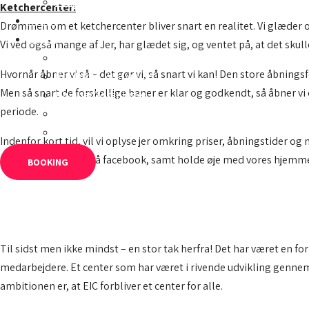
Kontakt
Ketchercenter:
Møder
Drømmen om et ketchercenter bliver snart en realitet. Vi glæder 
Om os
Vi ved også mange af Jer, har glædet sig, og ventet på, at det skull
Kontakt
Hvornår åbner vi så – det gør vi, så snart vi kan! Den store åbnin
Kontakt – Bestyrelse
Men så snart de forskellige baner er klar og godkendt, så åbner v
Klubber/foreninger
periode.
Job
Bibliotek
Indenfor kort tid, vil vi oplyse jer omkring priser, åbningstider 
Så husk at følge os på facebook, samt holde øje med vores hjemm
BOOKING
Til sidst men ikke mindst – en stor tak herfra! Det har været en fo
medarbejdere. Et center som har været i rivende udvikling gennem 
ambitionen er, at EIC forbliver et center for alle.