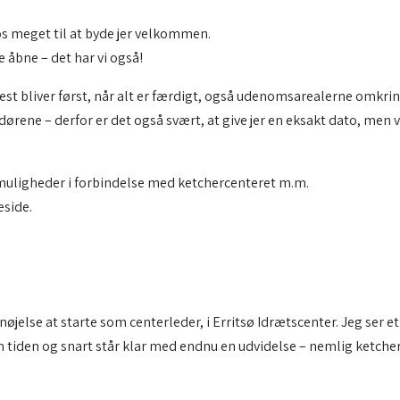
os meget til at byde jer velkommen.
e åbne – det har vi også!
gsfest bliver først, når alt er færdigt, også udenomsarealerne omkr
i dørene – derfor er det også svært, at give jer en eksakt dato, m
og muligheder i forbindelse med ketchercenteret m.m.
eside.
rnøjelse at starte som centerleder, i Erritsø Idrætscenter. Jeg ser
tiden og snart står klar med endnu en udvidelse – nemlig ketcherc