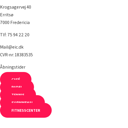
Krogsagervej 40
Erritsø
7000 Fredericia
Tlf: 75 94 22 20
Mail@eic.dk
CVR-nr: 18383535
Åbningstider
CAFÉ
PADEL
TENNIS
SVØMMEHAL
FITNESSCENTER
OM OS